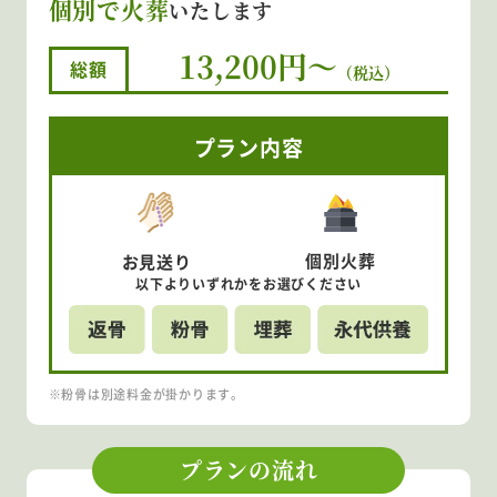
個別で火葬
いたします
13,200円～
総額
（税込）
プラン内容
個別
火葬
お見送り
以下より
いずれかを
お選びください
※粉骨は別途料金が掛かります。
プランの流れ