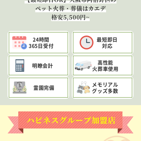
ペット火葬・葬儀はカエデ
格安5,500円~
24時間
最短即日
365日受付
対応
高性能
明瞭会計
火葬車使用
メモリアル
霊園完備
グッズ多数