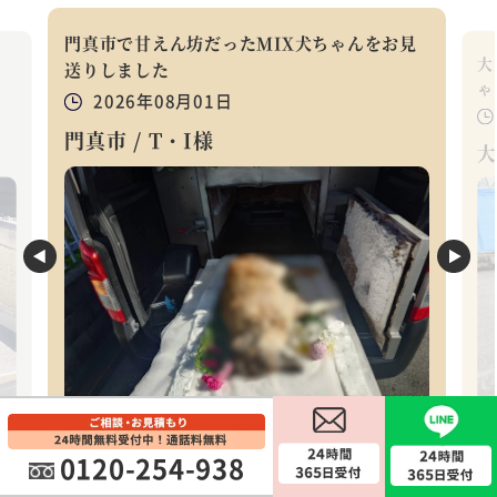
門真市で甘えん坊だったMIX犬ちゃんをお見
ワ
大
送りしました
ゃ
2026年08月01日
門真市 / T・I様
大
個別火葬プレミアム
0120-254-938