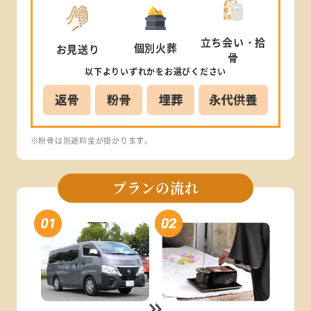
立ち会い
・拾
個別
火葬
お見送り
骨
以下より
いずれかを
お選びください
※粉骨は別途料金が掛かります。
プランの流れ