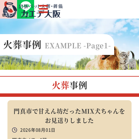
LINE
電話相談
火葬事例
EXAMPLE -Page1-
火葬
事例
門真市で甘えん坊だったMIX犬ちゃんを
お見送りしました
2026年08月01日