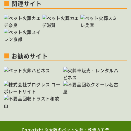
関連サイト
太子町
能勢町
田尻町
千早赤阪村
お勧めサイト
Copyright ©
大阪のペット火葬・葬儀カエデ