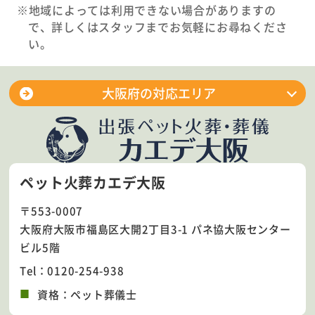
※地域によっては利用できない場合がありますの
で、詳しくはスタッフまでお気軽にお尋ねくださ
い。
大阪府の対応エリア
大阪市淀川区
大阪市平野区
大阪市東淀川区
大阪市城東区
ペット火葬カエデ大阪
大阪市住吉区
大阪市北区
〒553-0007
大阪市東住吉区
大阪市生野区
大阪府大阪市福島区大開2丁目3-1 パネ協大阪センター
大阪市中央区
大阪市住之江区
ビル5階
大阪市西区
大阪市阿倍野区
Tel：0120-254-938
大阪市鶴見区
大阪市都島区
資格：ペット葬儀士
大阪市西成区
大阪市西淀川区