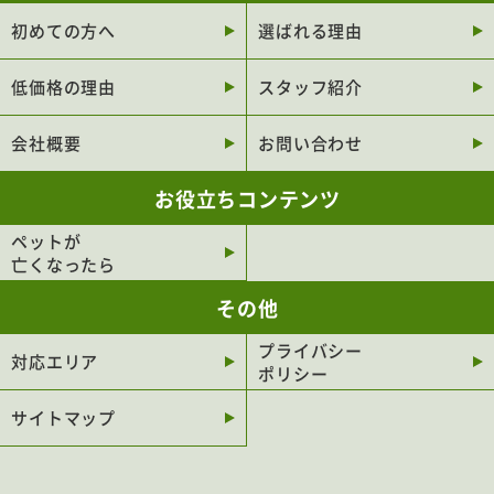
箕面市
大東市
初めての方へ
選ばれる理由
門真市
松原市
低価格の理由
スタッフ紹介
羽曳野市
富田林市
池田市
泉佐野市
会社概要
お問い合わせ
河内長野市
摂津市
お役立ちコンテンツ
貝塚市
交野市
ペットが
泉大津市
柏原市
亡くなったら
藤井寺市
大阪狭山市
その他
泉南市
高石市
プライバシー
四條畷市
阪南市
対応エリア
ポリシー
熊取町
島本町
サイトマップ
豊能町
忠岡町
河南町
岬町