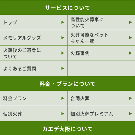
サービスについて
大阪市旭区
大阪市天王寺区
大阪市東成区
大阪市浪速区
高性能火葬車に
トップ
ついて
大阪市福島区
大阪市港区
火葬可能なペット
メモリアルグッズ
大阪市此花区
大阪市大正区
ちゃん一覧
堺市北区
堺市堺区
火葬後のご遺骨に
火葬事例
ついて
堺市西区
堺市南区
よくあるご質問
堺市中区
堺市東区
堺市美原区
東大阪市
料金・プランについて
豊中市
吹田市
料金プラン
合同火葬
枚方市
高槻市
茨木市
八尾市
個別火葬
個別火葬プレミアム
寝屋川市
岸和田市
カエデ大阪について
和泉市
守口市