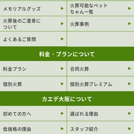
火葬可能なペット
メモリアルグッズ
大阪市此花区
大阪市大正区
ちゃん一覧
堺市北区
堺市堺区
火葬後のご遺骨に
火葬事例
ついて
堺市西区
堺市南区
よくあるご質問
堺市中区
堺市東区
堺市美原区
東大阪市
料金・プランについて
豊中市
吹田市
料金プラン
合同火葬
枚方市
高槻市
茨木市
八尾市
個別火葬
個別火葬プレミアム
寝屋川市
岸和田市
カエデ大阪について
和泉市
守口市
箕面市
大東市
初めての方へ
選ばれる理由
門真市
松原市
低価格の理由
スタッフ紹介
羽曳野市
富田林市