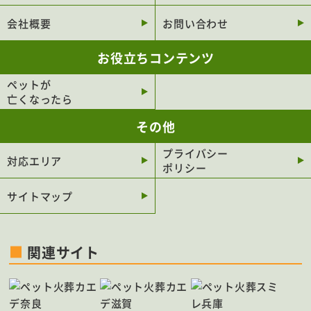
池田市
泉佐野市
会社概要
お問い合わせ
河内長野市
摂津市
お役立ちコンテンツ
貝塚市
交野市
ペットが
泉大津市
柏原市
亡くなったら
藤井寺市
大阪狭山市
その他
泉南市
高石市
プライバシー
四條畷市
阪南市
対応エリア
ポリシー
熊取町
島本町
サイトマップ
豊能町
忠岡町
河南町
岬町
関連サイト
太子町
能勢町
田尻町
千早赤阪村