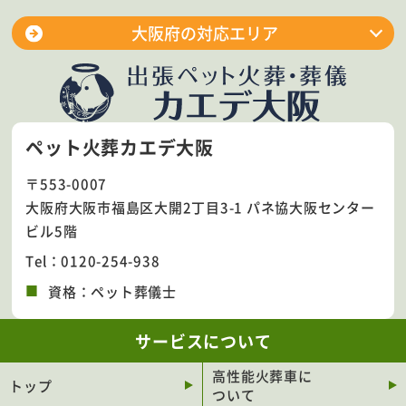
大阪府の対応エリア
大阪市淀川区
大阪市平野区
大阪市東淀川区
大阪市城東区
ペット火葬カエデ大阪
大阪市住吉区
大阪市北区
〒553-0007
大阪市東住吉区
大阪市生野区
大阪府大阪市福島区大開2丁目3-1 パネ協大阪センター
大阪市中央区
大阪市住之江区
ビル5階
大阪市西区
大阪市阿倍野区
Tel：0120-254-938
大阪市鶴見区
大阪市都島区
資格：ペット葬儀士
大阪市西成区
大阪市西淀川区
サービスについて
大阪市旭区
大阪市天王寺区
大阪市東成区
大阪市浪速区
高性能火葬車に
トップ
ついて
大阪市福島区
大阪市港区